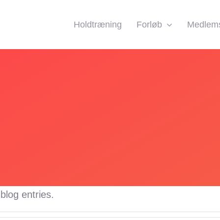
Holdtræning
Forløb
Medlems
dt nogle detaljer.
blog entries.