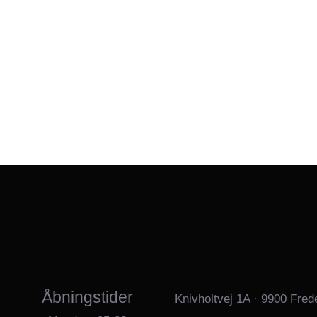
Åbningstider
Knivholtvej 1A · 9900 Fred