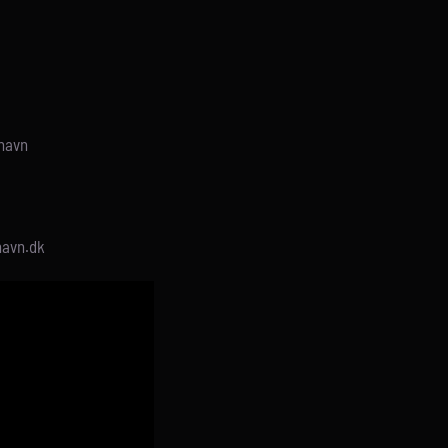
shavn
havn.dk