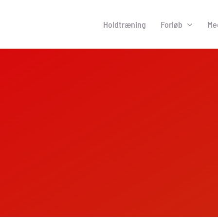
Holdtræning
Forløb
Me