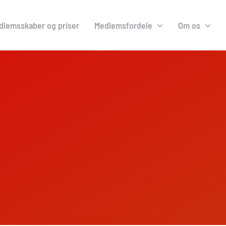
dlemsskaber og priser
Medlemsfordele
Om os