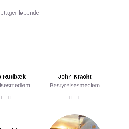
aretager løbende
b Rudbæk
John Kracht
elsesmedlem
Bestyrelsesmedlem