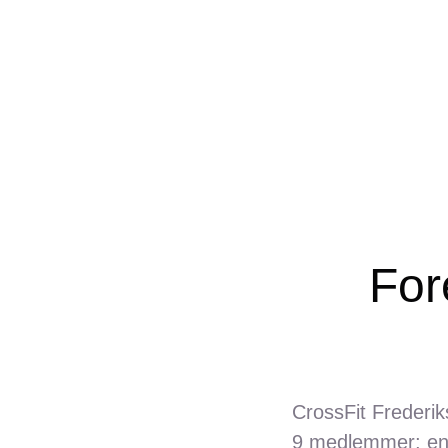
Skip
to
content
For
CrossFit Frederik
9 medlemmer; en 