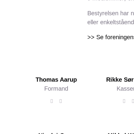
Bestyrelsen har n
eller enkeltståen
>> Se foreningen
Thomas Aarup
Rikke Sø
Formand
Kasse