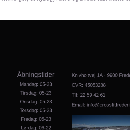
Åbningstider
Knivholtvej 1A · 9900 Fred
Mandag: 05-23
CVR: 45053288
Tirsdag: 05-23
Tlf: 22 59 42 61
Onsdag: 05-23
Email: info@crossfitfreder
Torsdag: 05-23
Fredag: 05-23
Lørdag: 06-22