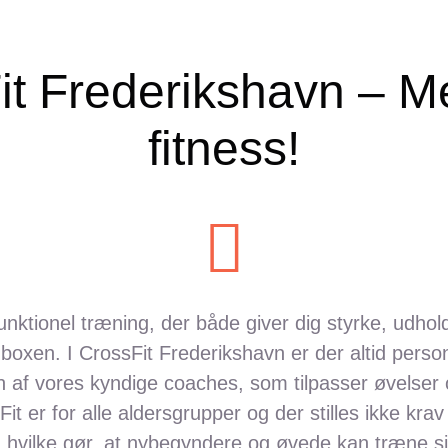
it Frederikshavn – M
fitness!
funktionel træning, der både giver dig styrke, udho
 boxen. I CrossFit Frederikshavn er der altid perso
n af vores kyndige coaches, som tilpasser øvelser o
Fit er for alle aldersgrupper
og
der stilles ikke krav 
, hvilke gør, at nybegyndere og øvede kan træne s