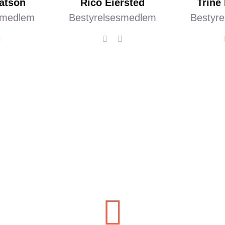
atson
Rico Eiersted
Trine
smedlem
Bestyrelsesmedlem
Bestyr