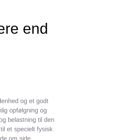
ere end
ldenhed og et godt
nlig opfølgning og
g belastning til den
til et specielt fysisk
ide om side.