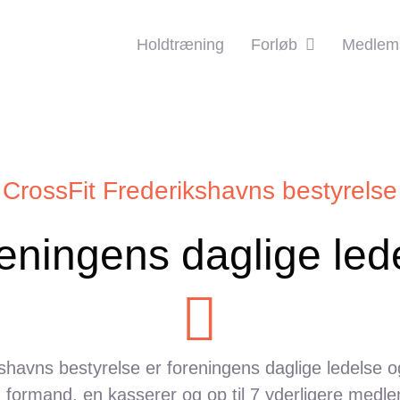
Holdtræning
Forløb
Medlems
CrossFit Frederikshavns bestyrelse
eningens daglige led
shavns bestyrelse er foreningens daglige ledelse og
formand, en kasserer og op til 7 yderligere medl