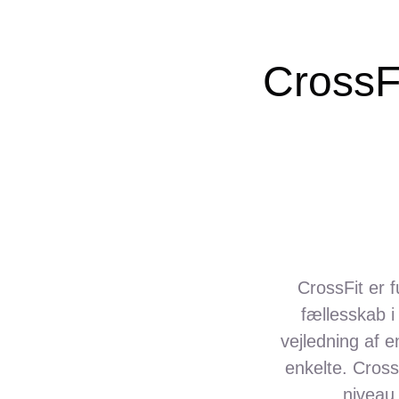
CrossF
CrossFit er 
fællesskab i
vejledning af e
enkelte. Cross
niveau