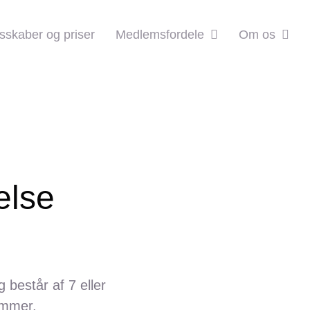
skaber og priser
Medlemsfordele
Om os
else
 består af 7 eller
emmer.