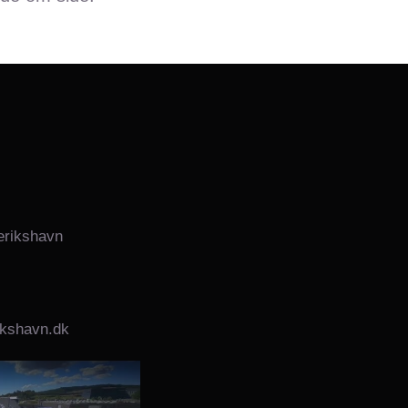
erikshavn
ikshavn.dk