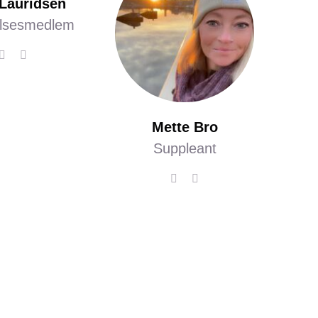
 Lauridsen
elsesmedlem
Mette Bro
Suppleant