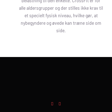
belastning til den enkelte. CrossFit er for
alle aldersgrupper
og
der stilles ikke krav til
et specielt fysisk niveau, hvilke gør, at
nybegyndere og øvede kan træne side om
side.