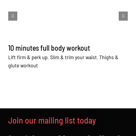
10 minutes full body workout
1
Lift firm & perk up
,
Slim & trim your waist
,
Thighs &
Li
glute workout
g
Join our mailing list today