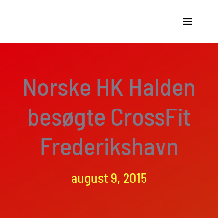
Skip
to
Toggle
content
Navigat
Holdtræning
Norske HK Halden
Forløb
besøgte CrossFit
Medlemsskaber og
Frederikshavn
Medlemsfordele
Om os
august 9, 2015