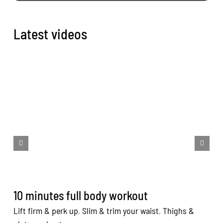
Latest videos
10 minutes full body workout
1
Lift firm & perk up
,
Slim & trim your waist
,
Thighs &
Li