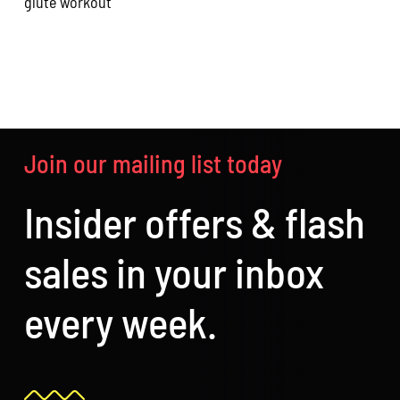
glute workout
g
Join our mailing list today
Insider offers & flash
sales in your inbox
every week.