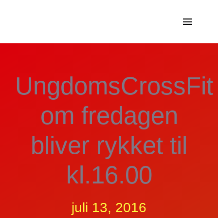
Skip
to
Toggle
content
Naviga
Holdtræning
UngdomsCrossFit
Forløb
om fredagen
Medlemsskaber og priser
bliver rykket til
Medlemsfordele
Om os
kl.16.00
juli 13, 2016