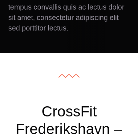
tempus convallis quis ac lectus dolor
sit amet, consectetur adipiscing elit
sed porttitor lectus.
CrossFit
Frederikshavn –