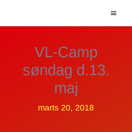
Skip
to
Toggle
content
Naviga
Holdtræning
VL-Camp
Forløb
søndag d.13.
Medlemsskaber
maj
Medlemsfordel
Om os
marts 20, 2018