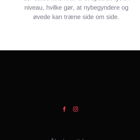
niveau, hvilke gør, at nybegyndere og
øvede kan træne side om side.