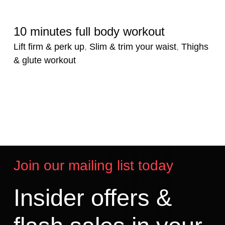
10 minutes full body workout
1
e
Lift firm & perk up
,
Slim & trim your waist
,
Thighs
& glute workout
L
&
Join our mailing list today
Insider offers &