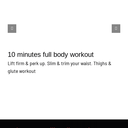
10 minutes full body workout
1
e
Lift firm & perk up
,
Slim & trim your waist
,
Thighs &
glute workout
Li
g