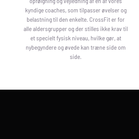
opfølgning og vejledning af en af vores
kyndige coaches, som tilpasser øvelser og
belastning til den enkelte. CrossFit er for
alle aldersgrupper
og
der stilles ikke krav til
et specielt fysisk niveau, hvilke gør, at
nybegyndere og øvede kan træne side om
side.