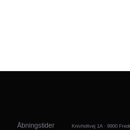
Åbningstider
Knivholtvej 1A · 9900 Fred