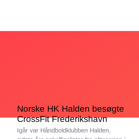
Skip
to
content
Norske HK Halden besøgte
CrossFit Frederikshavn
Igår var Håndboldklubben Halden,