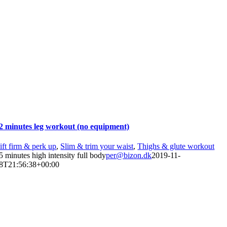
2 minutes leg workout (no equipment)
ift firm & perk up
,
Slim & trim your waist
,
Thighs & glute workout
5 minutes high intensity full body
per@bizon.dk
2019-11-
8T21:56:38+00:00