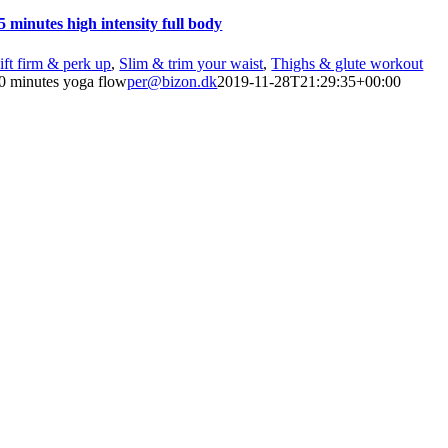
5 minutes high intensity full body
ift firm & perk up
,
Slim & trim your waist
,
Thighs & glute workout
0 minutes yoga flow
per@bizon.dk
2019-11-28T21:29:35+00:00