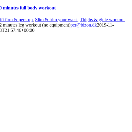
0 minutes full body workout
ift firm & perk up
,
Slim & trim your waist
,
Thighs & glute workout
2 minutes leg workout (no equipment)
per@bizon.dk
2019-11-
8T21:57:46+00:00